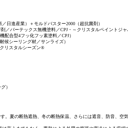
料／日進産業）＋モルドバスター2000（超抗菌剤）
弱溶剤／バーテックス無機塗料／CPJ・～クリスタルペイントジ
無機配合型4フッ化フッ素塗料／CPJ）
・高耐候シーリング材／サンライズ）
クリスタルシーズン®
ング）
です。夏の断熱遮熱、冬の断熱保温、さらには遮音、防音、空