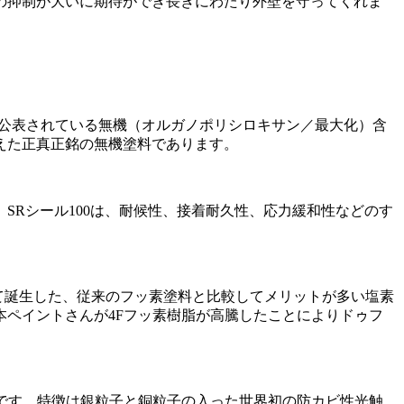
縮の抑制が大いに期待ができ長きにわたり外壁を守ってくれま
。公表されている無機（オルガノポリシロキサン／最大化）含
えた正真正銘の無機塗料であります。
Rシール100は、耐候性、接着耐久性、応力緩和性などのす
て誕生した、従来のフッ素塗料と比較してメリットが多い塩素
ペイントさんが4Fフッ素樹脂が高騰したことによりドゥフ
剤です。特徴は銀粒子と銅粒子の入った世界初の防カビ性光触