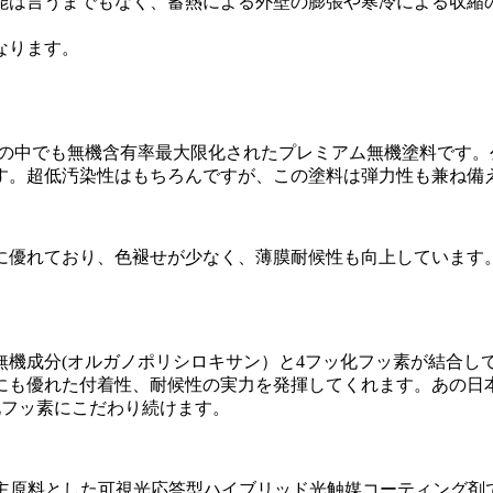
性能は言うまでもなく、蓄熱による外壁の膨張や寒冷による収
なります。
社の中でも無機含有率最大限化されたプレミアム無機塗料です
す。超低汚染性はもちろんですが、この塗料は弾力性も兼ね備
優れており、色褪せが少なく、薄膜耐候性も向上しています。S
無機成分(オルガノポリシロキサン）と4フッ化フッ素が結合し
にも優れた付着性、耐候性の実力を発揮してくれます。あの日本
化フッ素にこだわり続けます。
を主原料とした可視光応答型ハイブリッド光触媒コーティング