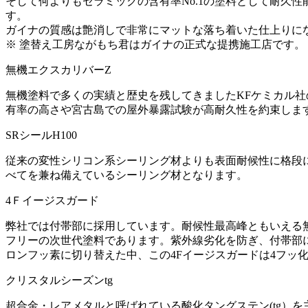
そして何よりもセラミックの含有率No.1の塗料として耐久
す。
ガイナの質感は艶消しで非常にマットな落ち着いた仕上りに
※ 塗替え工房ながもち君はガイナの正式な提携施工店です。
無機エクスカリバーZ
無機塗料で多くの実績と歴史を残してきましたKFケミカル
有率の高さや宮古島での屋外暴露試験が高耐久性を約束しま
SRシールH100
従来の変性シリコン系シーリング材よりも表面耐候性に格段に
べてを兼ね備えているシーリング材となります。
4Ｆイージスガード
弊社では付帯部に採用しています。耐候性最高峰ともいえる
フリーの次世代塗料であります。紫外線劣化を防ぎ、付帯部
ロンフッ素に切り替えた中、この4Fイージスガードは4フッ
クリスタルシーズンtg
超合金・レアメタルと呼ばれている酸化タングステン(tg）