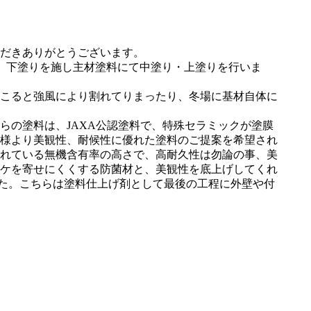
だきありがとうございます。
、下塗りを施し主材塗料にて中塗り・上塗りを行いま
こると強風により割れてりまったり、冬場に基材自体に
らの塗料は、JAXA公認塗料で、特殊セラミックが塗膜
様より美観性、耐候性に優れた塗料のご提案を希望され
れている無機含有率の高さで、高耐久性は勿論の事、美
コケを寄せにくくする防菌材と、美観性を底上げしてくれ
した。こちらは塗料仕上げ剤として最後の工程に外壁や付