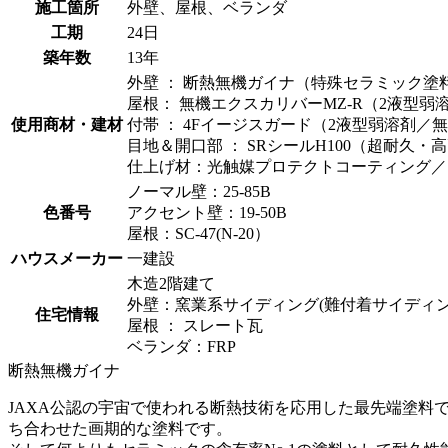
施工箇所
外壁、屋根、ベランダ
工期
24日
築年数
13年
外壁 ： 断熱無機ガイナ（特殊セラミック塗
屋根： 無機エクスカリバーMZ-R（2液型
使用商材・建材
付帯 ： 4Fイージスガード（2液型弱溶剤／
目地＆開口部 ： SRシールH100（超耐久
仕上げ材：光触媒プロテクトコーティング／
ノーマル壁：25-85B
色番号
アクセント壁：19-50B
屋根：SC-47(N-20）
ハウスメーカー
一建設
木造2階建て
外壁：窯業系サイディング(難付着サイディ
住宅情報
屋根 ： スレート瓦
ベランダ：FRP
断熱無機ガイナ
JAXA公認の宇宙で使われる断熱技術を応用した最先端塗料
ち合わせた画期的な塗料です。