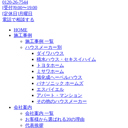
0120-26-7544
[受付]9:00〜19:00
[定休日]月曜日
電話で相談する
HOME
施工事例
施工事例 一覧
ハウスメーカー別
ダイワハウス
積水ハウス・セキスイハイム
トヨタホーム
ミサワホーム
旭化成ヘーベルハウス
パナソニック ホームズ
エスバイエル
アパート・マンション
その他のハウスメーカー
会社案内
会社案内 一覧
お客様から選ばれる20の理由
代表挨拶