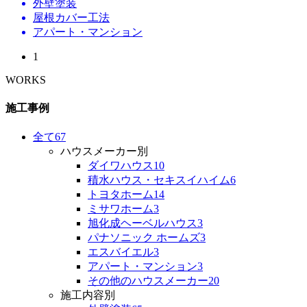
外壁塗装
屋根カバー工法
アパート・マンション
1
WORKS
施工事例
全て
67
ハウスメーカー別
ダイワハウス
10
積水ハウス・セキスイハイム
6
トヨタホーム
14
ミサワホーム
3
旭化成ヘーベルハウス
3
パナソニック ホームズ
3
エスバイエル
3
アパート・マンション
3
その他のハウスメーカー
20
施工内容別