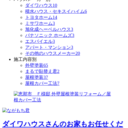
ダイワハウス
10
積水ハウス・セキスイハイム
6
トヨタホーム
14
ミサワホーム
3
旭化成ヘーベルハウス
3
パナソニック ホームズ
3
エスバイエル
3
アパート・マンション
3
その他のハウスメーカー
20
施工内容別
外壁塗装
65
まるで貼替え君
2
屋根塗装
37
屋根カバー工法
7
ダイワハウスさんのお家もお任せくだ