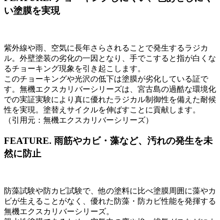
い塗膜を実現
紫外線や雨、空気に長年さらされることで発生するラジカ
ル。外壁塗装の劣化の一因となり、手でこすると指が白くな
るチョーキング現象を引き起こします。
このチョーキングや光沢の低下は塗膜が劣化している証で
す。無機エクスカリバーシリーズは、宮古島の過酷な環境化
での実証実験により真に優れたラジカル制御性を備えた耐候
性を実現。塗替えサイクルを伸ばすことに貢献します。
（引用元：無機エクスカリバーシリーズ）
FEATURE.
雨筋やカビ・藻など、汚れの発生を未
然に防止
防藻試験や防カビ試験で、他の塗料に比べ塗膜周囲に藻やカ
ビが生えることがなく、優れた防藻・防カビ性能を発揮する
無機エクスカリバーシリーズ。