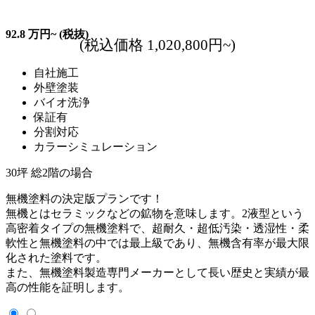
92.8
万円~
(税抜)
(税込価格 1,020,800円~)
自社施工
外壁塗装
バイオ洗浄
保証有
分割対応
カラーシミュレーション
30坪 総2階の場合
無機塗料の決定版プランです！
無機とはセラミックなどの鉱物を意味します。2液型という
高密着タイプの無機塗料で、超耐久・超低汚染・透湿性・柔
軟性と無機塗料の中では最上級であり、無機含有率が最大限
化された塗料です。
また、無機塗料製造専門メーカーとして長い歴史と実績が最
高の性能を証明します。