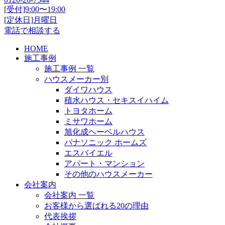
[受付]9:00〜19:00
[定休日]月曜日
電話で相談する
HOME
施工事例
施工事例 一覧
ハウスメーカー別
ダイワハウス
積水ハウス・セキスイハイム
トヨタホーム
ミサワホーム
旭化成ヘーベルハウス
パナソニック ホームズ
エスバイエル
アパート・マンション
その他のハウスメーカー
会社案内
会社案内 一覧
お客様から選ばれる20の理由
代表挨拶