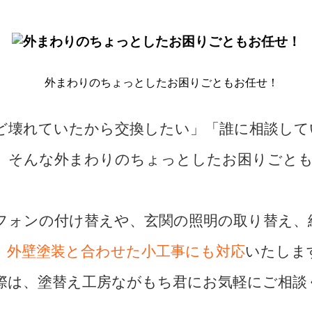
ど壊れていたから交換したい」「誰に相談して
」そんな外まわりのちょっとしたお困りごと
フォンの付け替えや、玄関の照明の取り替え、
、
外壁塗装と合わせた小工事にも対応
いたしま
際は、塗替え工房ながもち君にお気軽にご相談