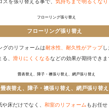
ロスを張り替える事で、
気持ちまで明るくなり
フローリング張り替え
ングのリフォームは
耐水性、耐久性がアップ
し
まる、
滑りにくくなる
などの効果が期待できま
畳表替え、障子・襖張り替え、網戸張り替え
紙や床だけでなく、
和室のリフォーム
もお任せ