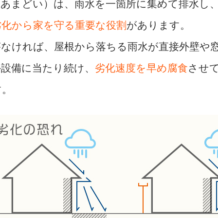
（あまどい）は、雨水を一箇所に集めて排水し
劣化から家を守る重要な役割
があります。
がなければ、屋根から落ちる雨水が直接外壁や
外設備に当たり続け、
劣化速度を早め腐食
させ
す。