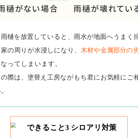
た雨樋を放置していると、雨水が地面へうまく
、家の周りが水浸しになり、
木材や金属部分の
となってしまいます。
りの際は、塗替え工房ながもち君にお気軽にご
い。