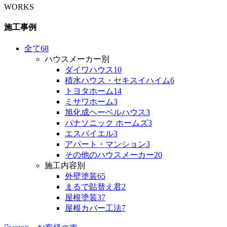
WORKS
施工事例
全て
68
ハウスメーカー別
ダイワハウス
10
積水ハウス・セキスイハイム
6
トヨタホーム
14
ミサワホーム
3
旭化成ヘーベルハウス
3
パナソニック ホームズ
3
エスバイエル
3
アパート・マンション
3
その他のハウスメーカー
20
施工内容別
外壁塗装
65
まるで貼替え君
2
屋根塗装
37
屋根カバー工法
7