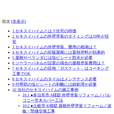
目次
[
非表示
]
1
セキスイハイムとは？住宅の特徴
2
セキスイハイムの外壁塗装のタイミングは10年が目
安
3
セキスイハイムの外壁塗装、費用の相場は？
4
セキスイハイムの折版屋根には遮熱塗料が効果的
5
屋根やベランダには塩ビシート防水が必要
6
ソーラーパネルが設置の場合の屋根塗装費用は？
7
セキスイハイムの目地「ガスケット」はコーキング
工事でOK
8
セキスイハイムのタイルはメンテナンス必要
9
付帯部の塩ビシートの剥離には錆処理が必要
10
当社のセキスイハイムの施工事例
10.1
●多治見市 S様邸 外壁塗装リフォーム／バル
コニー笠木カバー工法
10.2
●土岐市 K様邸 屋根外壁塗装リフォーム／波
板・竪樋交換工事