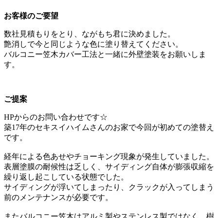
お客様のご要望
数社見積もりをとり、ながもち君に決めました。
艶消しで今と同じような色に塗り替えてください。
バルコニー笠木カバー工法と一緒に外壁塗装をお願いしま
す。
ご提案
HPからのお問い合わせです☆
築17年のセキスイハイムさんのお家で今回が初めての塗替え
です。
経年による色あせやチョーキング現象が発生していました。
表層塗膜の耐候性は乏しく、サイディング自体が膨張収縮を
繰り返し起こしている状態でした。
サイディングが浮いてしまったり、クラックが入ってしまう
前のメンテナンスが必要です。
またバルコニー笠木はアルミ製やステンレス製ではなく、樹